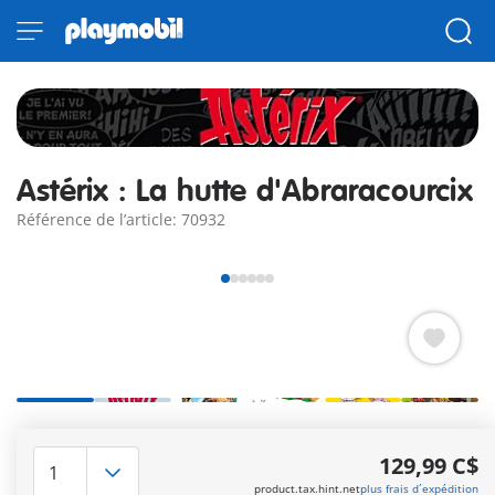
Astérix : La hutte d'Abraracourcix
Référence de l’article: 70932
La hutte d’Abraracourcix comprend de nombreux détails,
authentiques comme la tête de taureau ainsi que les
129,99 C$
boucliers accrochés au-dessus de la porte. Le toit peut-être
product.tax.hint.net
plus frais d´expédition