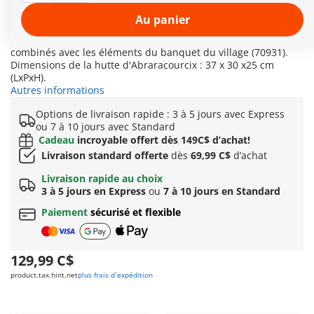
en partie enlevé pour jouer avec les nombreux accessoires à
l’intérieur de la maison. Sa femme Bonemine et son trône
Au panier
avec ses deux porteurs viennent compléter cette boîte. Les
éléments de la palissade et la grande porte peuvent être
combinés avec les éléments du banquet du village (70931).
Dimensions de la hutte d'Abraracourcix : 37 x 30 x25 cm
(LxPxH).
Autres informations
Options de livraison rapide : 3 à 5 jours avec Express
ou 7 à 10 jours avec Standard
Cadeau
incroyable offert dès 149C$ d’achat!
Livraison standard offerte
dès
69,99 C$
d’achat
Livraison rapide au choix
3 à 5 jours en Express
ou
7 à 10 jours en Standard
Paiement
sécurisé et flexible
129,99 C$
product.tax.hint.net
plus frais d´expédition