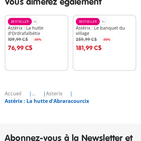
Vous aimerez également
BESTSELLER
XL
BESTSELLER
XL
Astérix : La hutte
Astérix : Le banquet du
d'Ordrafalbétix
village
109,99 C$
259,99 C$
-30%
-30%
Au panier
Au panier
76,99 C$
181,99 C$
Accueil
...
Asterix
Astérix : La hutte d'Abraracourcix
Abonnez-vous à la Newsletter et