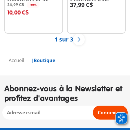
37,99 C$
dimorphodon
24,99 C$
-60%
Au panier
Au panier
10,00 C$
1 sur 3
Accueil
Boutique
Abonnez-vous à la Newsletter et
profitez d'avantages
Connexion