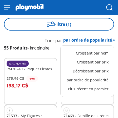
Filtre (1)
Trier par
55 Produits
-
Imaginaire
Croissant par nom
Croissant par prix
MAXIPLAYMO
XL
PM2024H - Paquet Pirates
71530 - Bateau pirates
Décroissant par prix
275,96 C$
149,99 C$
-30%
-30%
par ordre de popularité
Au panier
Au panier
193,17 C$
104,99 C$
Plus récent en premier
S
M
71533 - My Figures :
71469 - Famille de sirènes