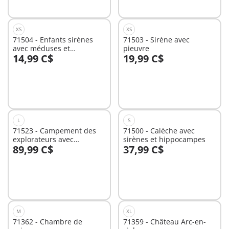
XS
XS
71504 - Enfants sirènes
71503 - Sirène avec
avec méduses et
pieuvre
14,99 C$
19,99 C$
coquillages
Au panier
Au panier
L
S
71523 - Campement des
71500 - Calèche avec
explorateurs avec
sirènes et hippocampes
89,99 C$
37,99 C$
dinosaures
Au panier
Au panier
M
XL
71362 - Chambre de
71359 - Château Arc-en-