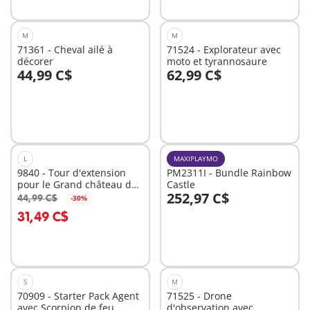
M
M
71361 - Cheval ailé à
71524 - Explorateur avec
décorer
moto et tyrannosaure
44,99 C$
62,99 C$
Au panier
Au panier
L
MAXIPLAYMO
9840 - Tour d'extension
PM2311I - Bundle Rainbow
pour le Grand château des
Castle
252,97 C$
Chevaliers Novelmore
44,99 C$
-30%
Au panier
Au panier
31,49 C$
S
M
70909 - Starter Pack Agent
71525 - Drone
avec Scorpion de feu
d'observation avec