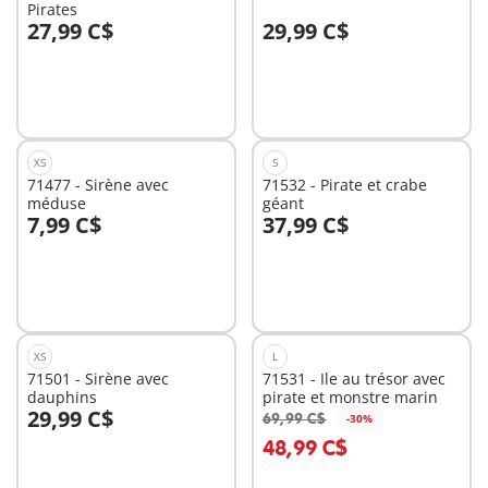
Pirates
27,99 C$
29,99 C$
Au panier
Au panier
XS
S
71477 - Sirène avec
71532 - Pirate et crabe
méduse
géant
7,99 C$
37,99 C$
Au panier
Au panier
XS
L
71501 - Sirène avec
71531 - Ile au trésor avec
dauphins
pirate et monstre marin
29,99 C$
69,99 C$
-30%
Au panier
Au panier
48,99 C$