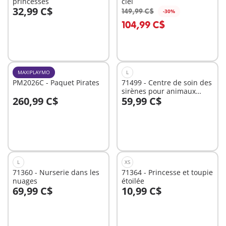
princesses
ciel
32,99 C$
149,99 C$
-30%
Au panier
Au panier
104,99 C$
MAXIPLAYMO
L
PM2026C - Paquet Pirates
71499 - Centre de soin des
sirènes pour animaux
260,99 C$
59,99 C$
marins
Au panier
Au panier
L
XS
71360 - Nurserie dans les
71364 - Princesse et toupie
nuages
étoilée
69,99 C$
10,99 C$
Au panier
Au panier