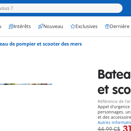
u
Intérêts
Nouveau
Exclusives
Dernière
eau de pompier et scooter des mers
Batea
et sc
Référence de l’ar
Appel d'urgence
personnages, un 
et des accessoir
Autres informati
3
44,99 C$