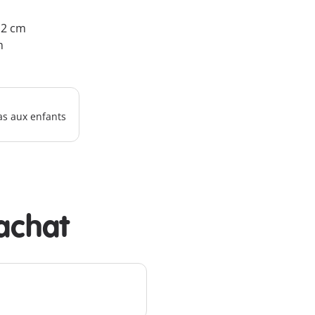
9.2 cm
m
as aux enfants
achat