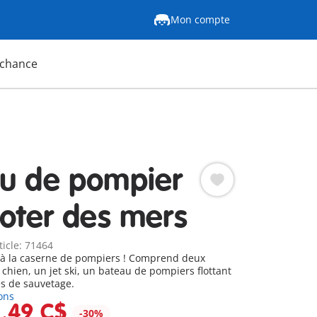
Mon compte
 chance
u de pompier
ooter des mers
ticle: 71464
 à la caserne de pompiers ! Comprend deux
chien, un jet ski, un bateau de pompiers flottant
es de sauvetage.
ons
1,49 C$
-30%