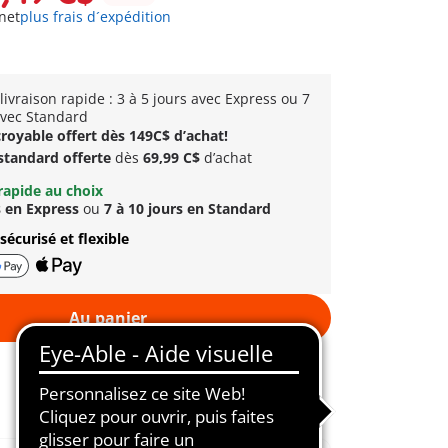
net
plus frais d´expédition
livraison rapide : 3 à 5 jours avec Express ou 7
avec Standard
royable offert dès 149C$ d’achat!
 standard offerte
dès
69,99 C$
d’achat
rapide au choix
s en Express
ou
7 à 10 jours en Standard
sécurisé et flexible
Au panier