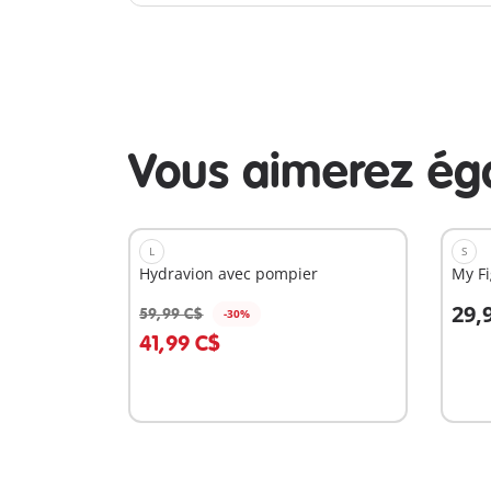
Vous aimerez ég
L
S
Hydravion avec pompier
My Fi
29,
59,99 C$
-30%
Au panier
A
41,99 C$