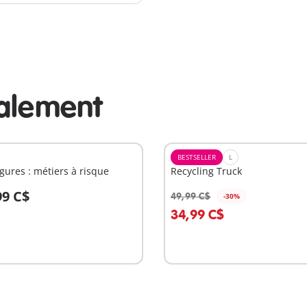
alement
BESTSELLER
L
gures : métiers à risque
Recycling Truck
99 C$
49,99 C$
-30%
u panier
Au panier
34,99 C$