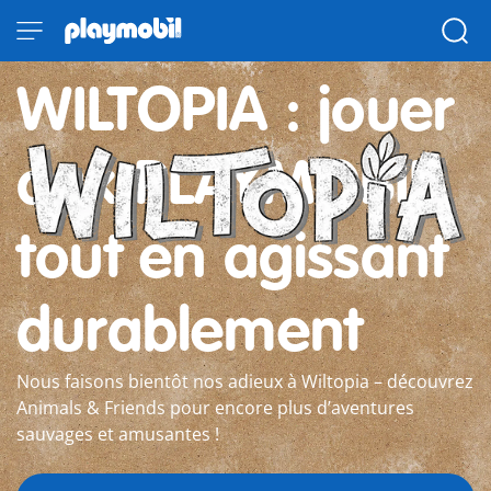
WILTOPIA : jouer
aux PLAYMOBIL
tout en agissant
durablement
Nous faisons bientôt nos adieux à Wiltopia – découvrez
Animals & Friends pour encore plus d’aventures
sauvages et amusantes !