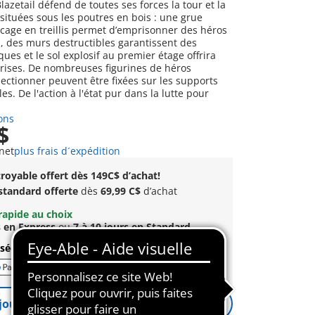
azetail défend de toutes ses forces la tour et la
situées sous les poutres en bois : une grue
cage en treillis permet d’emprisonner des héros
 des murs destructibles garantissent des
es et le sol explosif au premier étage offrira
prises. De nombreuses figurines de héros
ectionner peuvent être fixées sur les supports
es. De l'action à l'état pur dans la lutte pour
ons
$
net
plus frais d´expédition
royable offert dès 149C$ d’achat!
 standard offerte
dès
69,99 C$
d’achat
rapide au choix
s en Express
ou
7 à 10 jours en Standard
sécurisé et flexible
jouter un rappel
Notification activée