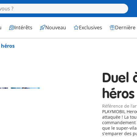
u
Intérêts
Nouveau
Exclusives
Dernière
s héros
Duel 
héros
Référence de l’ar
PLAYMOBIL Heroes 
attaquée ! La tour des héros est le refuge secret et le centre de
commandement d
que le super-vila
s'emparer des pu