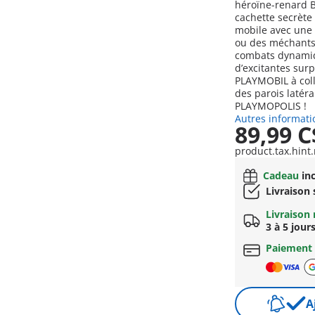
héroïne-renard Bl
cachette secrète 
mobile avec une 
ou des méchants,
combats dynamiqu
d’excitantes sur
PLAYMOBIL à coll
des parois latéral
PLAYMOPOLIS !
Autres informati
89,99 C
product.tax.hint.
Cadeau
inc
Livraison
Livraison 
3 à 5 jour
Paiement
A