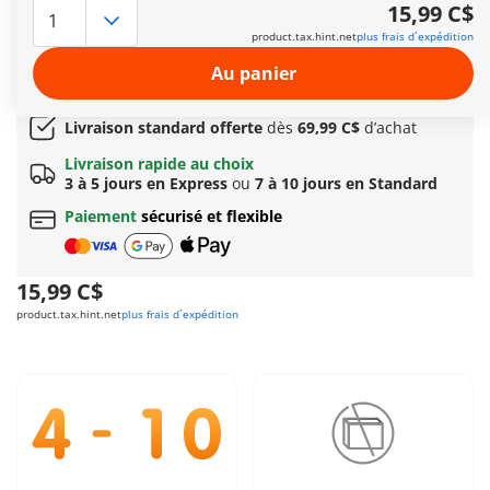
de leurs deux enfants.
15,99 C$
Autres informations
product.tax.hint.net
plus frais d´expédition
Options de livraison rapide : 3 à 5 jours avec Express
Au panier
ou 7 à 10 jours avec Standard
Cadeau
incroyable offert dès 149C$ d’achat!
Livraison standard offerte
dès
69,99 C$
d’achat
Livraison rapide au choix
3 à 5 jours en Express
ou
7 à 10 jours en Standard
Paiement
sécurisé et flexible
15,99 C$
product.tax.hint.net
plus frais d´expédition