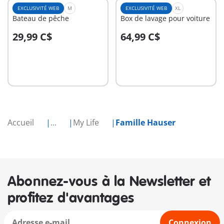
EXCLUSIVITÉ WEB
M
EXCLUSIVITÉ WEB
XL
Bateau de pêche
Box de lavage pour voiture
29,99 C$
64,99 C$
Au panier
Au panier
Accueil
...
My Life
Famille Hauser
Abonnez-vous à la Newsletter et
profitez d'avantages
Connexion