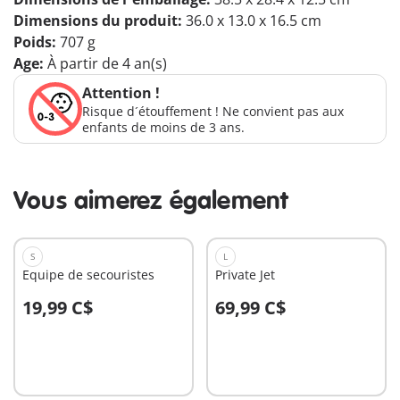
Dimensions du produit:
36.0 x 13.0 x 16.5 cm
Poids:
707 g
Age:
À partir de 4 an(s)
Attention !
Risque d´étouffement ! Ne convient pas aux
enfants de moins de 3 ans.
Vous aimerez également
S
L
Equipe de secouristes
Private Jet
19,99 C$
69,99 C$
Au panier
Au panier