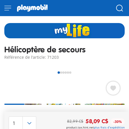
Hélicoptère de secours
Référence de l’article: 71203
Pour des interventions risquées en haute montagne, on peut
toujours compter sur l'équipe de secouriste en hélicoptère !
58,09 C$
82,99 C$
-30%
Habitués et rôdés aux interventions périlleuses, ils ne
product.tax.hint.net
plus frais d´expédition