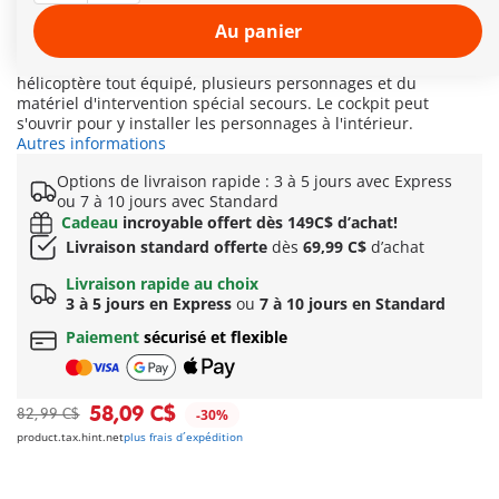
reculent devant aucun danger pour venir au secours des
randonneurs blessés ou autres sportifs perdus dans les
Au panier
hauteurs. A bord de leur hélicoptère d'intervention, ils
bravent la menace des colline et reliefs. Ce set comprend un
hélicoptère tout équipé, plusieurs personnages et du
matériel d'intervention spécial secours. Le cockpit peut
s'ouvrir pour y installer les personnages à l'intérieur.
Autres informations
Options de livraison rapide : 3 à 5 jours avec Express
ou 7 à 10 jours avec Standard
Cadeau
incroyable offert dès 149C$ d’achat!
Livraison standard offerte
dès
69,99 C$
d’achat
Livraison rapide au choix
3 à 5 jours en Express
ou
7 à 10 jours en Standard
Paiement
sécurisé et flexible
58,09 C$
82,99 C$
-30%
product.tax.hint.net
plus frais d´expédition