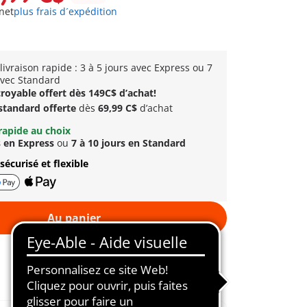
net
plus frais d´expédition
livraison rapide : 3 à 5 jours avec Express ou 7
avec Standard
royable offert dès 149C$ d’achat!
 standard offerte
dès
69,99 C$
d’achat
rapide au choix
s en Express
ou
7 à 10 jours en Standard
sécurisé et flexible
Au panier