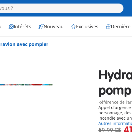
u
Intérêts
Nouveau
Exclusives
Dernière
ravion avec pompier
Hydra
pomp
Référence de l’ar
Appel d'urgence
personnage, des 
incendie avec une
Autres informati
4
59,99 C$