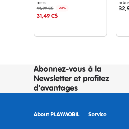
mers
arbu
32,
44,99 C$
-30%
Au panier
A
31,49 C$
Abonnez-vous à la
Newsletter et profitez
d'avantages
About PLAYMOBIL
Service