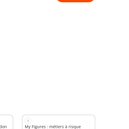
S
idon
My Figures : métiers à risque