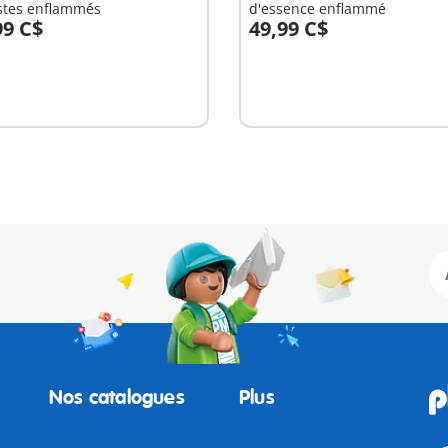
stes enflammés
d'essence enflammé
99 C$
49,99 C$
u panier
Au panier
Nos catalogues
Plus