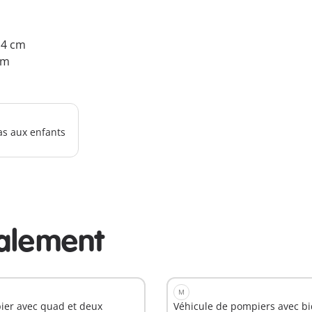
9.4 cm
cm
as aux enfants
alement
M
ier avec quad et deux
Véhicule de pompiers avec b