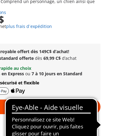
. Comprend un personnage, un chien ainsi que
ons
$
net
plus frais d´expédition
royable offert dès 149C$ d’achat!
 standard offerte
dès
69,99 C$
d’achat
rapide au choix
s en Express
ou
7 à 10 jours en Standard
sécurisé et flexible
Au panier