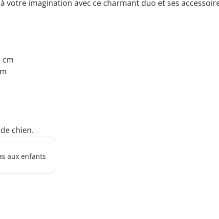
s à votre imagination avec ce charmant duo et ses accessoir
3 cm
cm
 de chien.
as aux enfants