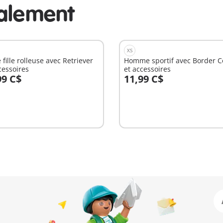
alement
XS
 fille rolleuse avec Retriever
Homme sportif avec Border Co
cessoires
et accessoires
99 C$
11,99 C$
u panier
Au panier