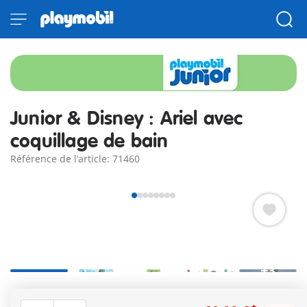
Junior & Disney : Ariel avec
coquillage de bain
Référence de l’article: 71460
+3
Ariel avec coquillage de bain, inspirée par Ariel de Disney,
invite votre enfant à s'amuser dans le bain. Votre enfant est-il