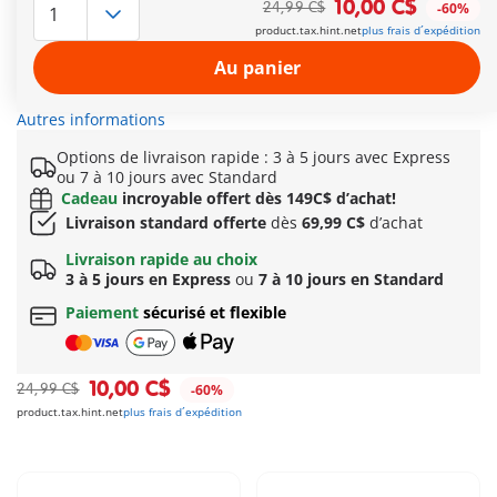
10,00 C$
24,99 C$
-60%
passionné par les sirènes et le monde sous-marin ? Alors ce
product.tax.hint.net
plus frais d´expédition
set est le choix idéal. La douche se fixe rapidement au rebord
de la baignoire grâce à une ventouse. Qui prendra sa douche
Au panier
aujourd'hui ? Versez de l'eau dans le coquillage à l'aide de la
tasse, et que la fête commence !
Autres informations
Options de livraison rapide : 3 à 5 jours avec Express
ou 7 à 10 jours avec Standard
Cadeau
incroyable offert dès 149C$ d’achat!
Livraison standard offerte
dès
69,99 C$
d’achat
Livraison rapide au choix
3 à 5 jours en Express
ou
7 à 10 jours en Standard
Paiement
sécurisé et flexible
10,00 C$
24,99 C$
-60%
product.tax.hint.net
plus frais d´expédition