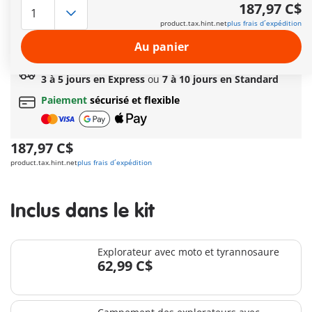
Options de livraison rapide : 3 à 5 jours avec Express
187,97 C$
ou 7 à 10 jours avec Standard
product.tax.hint.net
plus frais d´expédition
Cadeau
incroyable offert dès 149C$ d’achat!
Livraison standard offerte
dès
69,99 C$
d’achat
Au panier
Livraison rapide au choix
3 à 5 jours en Express
ou
7 à 10 jours en Standard
Paiement
sécurisé et flexible
187,97 C$
product.tax.hint.net
plus frais d´expédition
Inclus dans le kit
Explorateur avec moto et tyrannosaure
62,99 C$