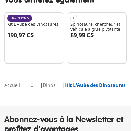
Vous aimerez également
MAXIPLAYMO
L
Kit L'Aube des Dinosaures
Spinosaure, chercheur et
véhicule à grue pivotante
190,97 C$
89,99 C$
Au panier
Au panier
Accueil
...
Dinos
Kit L'Aube des Dinosaures
Abonnez-vous à la Newsletter et
profitez d'avantages