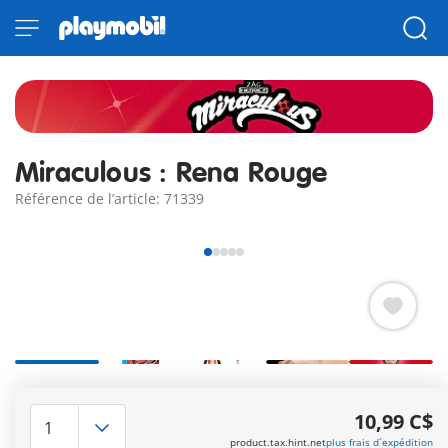
Miraculous : Rena Rouge
Référence de l’article: 71339
Avec le personnage "Alya" (l'ami de Marinette), transformé en
super-héros "Rena Rouge". Inclus : une bague ornée d'un
10,99 C$
charmant pendentif.
product.tax.hint.net
plus frais d´expédition