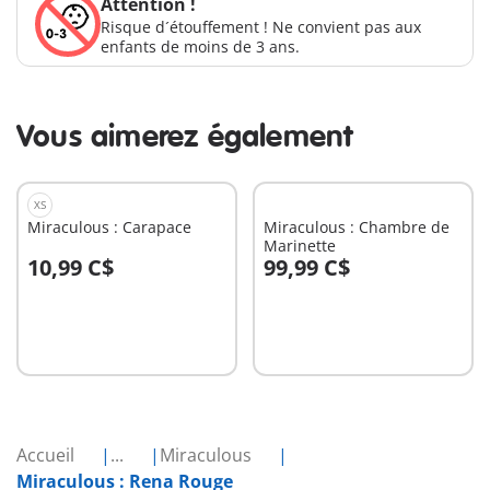
Attention !
Risque d´étouffement ! Ne convient pas aux
enfants de moins de 3 ans.
Vous aimerez également
XS
Miraculous : Carapace
Miraculous : Chambre de
Marinette
10,99 C$
99,99 C$
Au panier
Au panier
Accueil
...
Miraculous
Miraculous : Rena Rouge