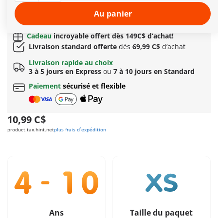
Autres informations
Au panier
Options de livraison rapide : 3 à 5 jours avec Express
ou 7 à 10 jours avec Standard
Cadeau
incroyable offert dès 149C$ d’achat!
Livraison standard offerte
dès
69,99 C$
d’achat
Livraison rapide au choix
3 à 5 jours en Express
ou
7 à 10 jours en Standard
Paiement
sécurisé et flexible
10,99 C$
product.tax.hint.net
plus frais d´expédition
Ans
Taille du paquet