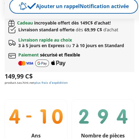
jeune cheval ailé : Pégase, une table royale avec trois chaises,
Ajouter un rappel
Notification activée
un divan, une harpe et de nombreux accessoires.
Autres informations
Cadeau
incroyable offert dès 149C$ d’achat!
Livraison standard offerte
dès
69,99 C$
d’achat
Livraison rapide au choix
3 à 5 jours en Express
ou
7 à 10 jours en Standard
Paiement
sécurisé et flexible
149,99 C$
product.tax.hint.net
plus frais d´expédition
Ans
Nombre de pièces