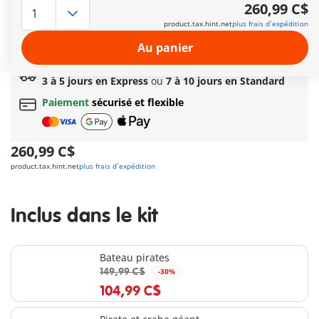
Options de livraison rapide : 3 à 5 jours avec Express
260,99 C$
ou 7 à 10 jours avec Standard
product.tax.hint.net
plus frais d´expédition
Cadeau
incroyable offert dès 149C$ d’achat!
Livraison standard offerte
dès
69,99 C$
d’achat
Au panier
Livraison rapide au choix
3 à 5 jours en Express
ou
7 à 10 jours en Standard
Paiement
sécurisé et flexible
260,99 C$
product.tax.hint.net
plus frais d´expédition
Inclus dans le kit
Bateau pirates
149,99 C$
-30%
104,99 C$