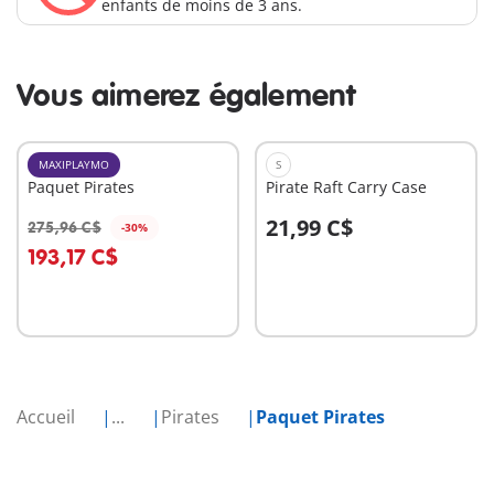
enfants de moins de 3 ans.
Vous aimerez également
MAXIPLAYMO
S
Paquet Pirates
Pirate Raft Carry Case
21,99 C$
275,96 C$
-30%
Au panier
Au panier
193,17 C$
Accueil
...
Pirates
Paquet Pirates