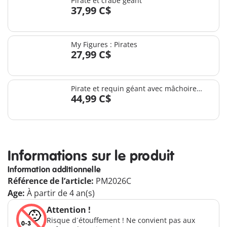
Pirate et crabe géant
37,99 C$
My Figures : Pirates
27,99 C$
Pirate et requin géant avec mâchoire
44,99 C$
articulée
Informations sur le produit
Information additionnelle
Référence de l’article:
PM2026C
Age:
À partir de 4 an(s)
Attention !
Risque d´étouffement ! Ne convient pas aux