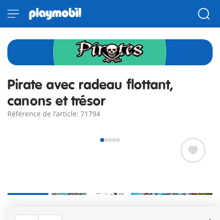
Pirate avec radeau flottant,
canons et trésor
Référence de l’article: 71794
Dans sa quête effrénée d'un trésor caché, la pirate est
surprise par un invité inattendu : une petite pieuvre. Le