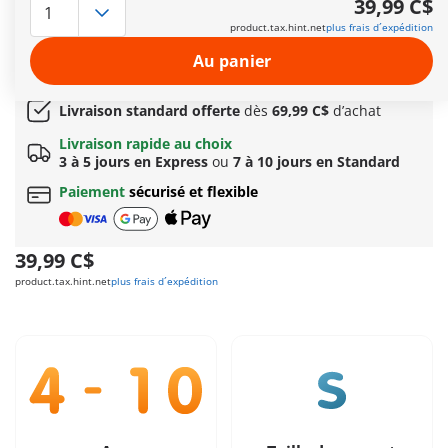
39,99 C$
radeau peut flotter et est équipé de deux canons pivotants et
product.tax.hint.net
plus frais d´expédition
inclinables.
Autres informations
Au panier
Cadeau
incroyable offert dès 149C$ d’achat!
Livraison standard offerte
dès
69,99 C$
d’achat
Livraison rapide au choix
3 à 5 jours en Express
ou
7 à 10 jours en Standard
Paiement
sécurisé et flexible
39,99 C$
product.tax.hint.net
plus frais d´expédition