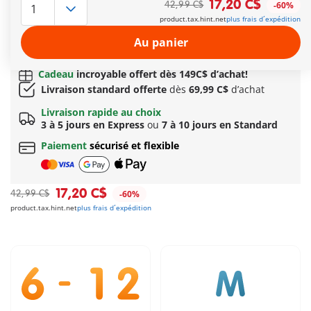
17,20 C$
42,99 C$
-60%
personnages, le magasin et les étiquettes encore et encore.
product.tax.hint.net
plus frais d´expédition
Autres informations
Au panier
Options de livraison rapide : 3 à 5 jours avec Express
ou 7 à 10 jours avec Standard
Cadeau
incroyable offert dès 149C$ d’achat!
Livraison standard offerte
dès
69,99 C$
d’achat
Livraison rapide au choix
3 à 5 jours en Express
ou
7 à 10 jours en Standard
Paiement
sécurisé et flexible
17,20 C$
42,99 C$
-60%
product.tax.hint.net
plus frais d´expédition