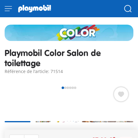
Playmobil Color Salon de
toilettage
Référence de l’article: 71514
Apportez de la couleur au jeu avec le Playmobil Color Salon
de Toilettage. Libérez votre créativité et redessinez les