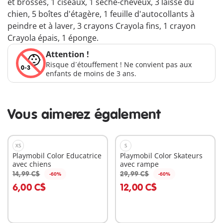
et brosses, 1 ciseaux, 1 sèche-cheveux, 3 laisse du
chien, 5 boîtes d'étagère, 1 feuille d'autocollants à
peindre et à laver, 3 crayons Crayola fins, 1 crayon
Crayola épais, 1 éponge.
Attention !
Risque d´étouffement ! Ne convient pas aux
enfants de moins de 3 ans.
Vous aimerez également
XS
S
Playmobil Color Educatrice
Playmobil Color Skateurs
avec chiens
avec rampe
14,99 C$
29,99 C$
-60%
-60%
Au panier
Au panier
6,00 C$
12,00 C$