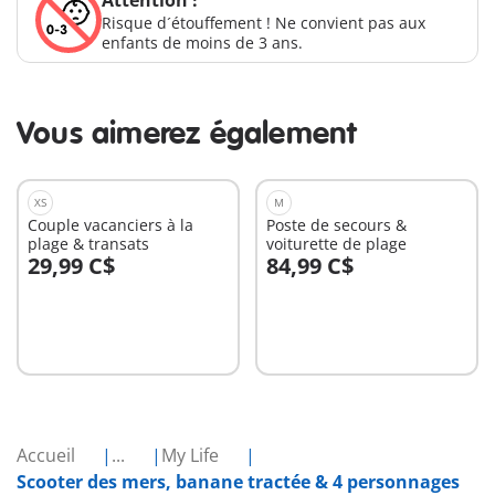
Attention !
Risque d´étouffement ! Ne convient pas aux
enfants de moins de 3 ans.
Vous aimerez également
XS
M
Couple vacanciers à la
Poste de secours &
plage & transats
voiturette de plage
29,99 C$
84,99 C$
Au panier
Au panier
Accueil
...
My Life
Scooter des mers, banane tractée & 4 personnages