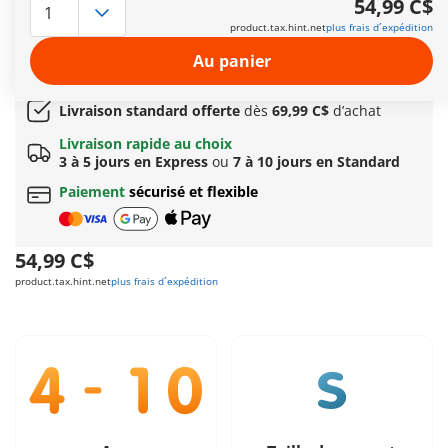
54,99 C$
Comprend un scooter des mers, une bouée banane, quatre
product.tax.hint.net
plus frais d´expédition
personnages, un dauphin et de nombreux accesoires.
Autres informations
Au panier
Cadeau
incroyable offert dès 149C$ d’achat!
Livraison standard offerte
dès
69,99 C$
d’achat
Livraison rapide au choix
3 à 5 jours en Express
ou
7 à 10 jours en Standard
Paiement
sécurisé et flexible
54,99 C$
product.tax.hint.net
plus frais d´expédition