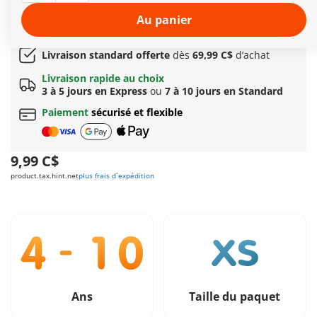
Options de livraison rapide : 3 à 5 jours avec Express
Au panier
ou 7 à 10 jours avec Standard
Cadeau
incroyable offert dès 149C$ d’achat!
Livraison standard offerte
dès
69,99 C$
d’achat
Livraison rapide au choix
3 à 5 jours en Express
ou
7 à 10 jours en Standard
Paiement
sécurisé et flexible
9,99 C$
product.tax.hint.net
plus frais d´expédition
Ans
Taille du paquet