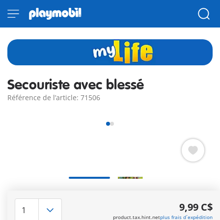
Secouriste avec blessé
Référence de l’article: 71506
Aie, je me suis cassé le bras ! Comprend deux personnages et
des accessoires.
9,99 C$
Autres informations
product.tax.hint.net
plus frais d´expédition