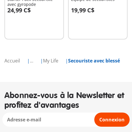
avec gyropode
24,99 C$
19,99 C$
Au panier
Au panier
Accueil
...
My Life
Secouriste avec blessé
Abonnez-vous à la Newsletter et
profitez d'avantages
Connexion