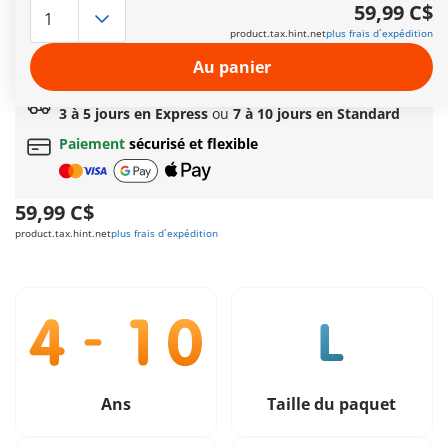
Options de livraison rapide : 3 à 5 jours avec Express
59,99 C$
ou 7 à 10 jours avec Standard
product.tax.hint.net
plus frais d´expédition
Cadeau
incroyable offert dès 149C$ d’achat!
Livraison standard offerte
dès
69,99 C$
d’achat
Au panier
Livraison rapide au choix
3 à 5 jours en Express
ou
7 à 10 jours en Standard
Paiement
sécurisé et flexible
59,99 C$
product.tax.hint.net
plus frais d´expédition
Ans
Taille du paquet