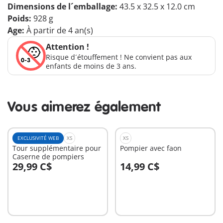
Dimensions de l´emballage:
43.5 x 32.5 x 12.0 cm
Poids:
928 g
Age:
À partir de 4 an(s)
Attention !
Risque d´étouffement ! Ne convient pas aux
enfants de moins de 3 ans.
Vous aimerez également
EXCLUSIVITÉ WEB
XS
XS
Tour supplémentaire pour
Pompier avec faon
Caserne de pompiers
29,99 C$
14,99 C$
Au panier
Au panier