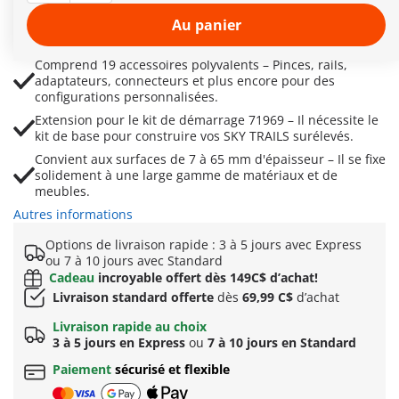
Élevez votre circuit vers de nouveaux sommets – Le
Au panier
système de rails flexible vous permet de construire
verticalement et de manière créative.
Comprend 19 accessoires polyvalents – Pinces, rails,
adaptateurs, connecteurs et plus encore pour des
configurations personnalisées.
Extension pour le kit de démarrage 71969 – Il nécessite le
kit de base pour construire vos SKY TRAILS surélevés.
Convient aux surfaces de 7 à 65 mm d'épaisseur – Il se fixe
solidement à une large gamme de matériaux et de
meubles.
Autres informations
Options de livraison rapide : 3 à 5 jours avec Express
ou 7 à 10 jours avec Standard
Cadeau
incroyable offert dès 149C$ d’achat!
Livraison standard offerte
dès
69,99 C$
d’achat
Livraison rapide au choix
3 à 5 jours en Express
ou
7 à 10 jours en Standard
Paiement
sécurisé et flexible