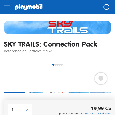
SKY TRAILS: Connection Pack
Référence de l’article: 71974
Options de construction illimitées – Fixez SKY TRAILS à des
étagères, des bureaux ou des meubles à l'aide de pinces à
19,99 C$
vis.
product.tax.hint.net
plus frais d´expédition