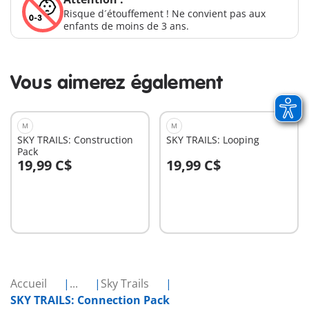
Risque d´étouffement ! Ne convient pas aux
enfants de moins de 3 ans.
Vous aimerez également
M
M
SKY TRAILS: Construction
SKY TRAILS: Looping
Pack
19,99 C$
19,99 C$
Au panier
Au panier
Accueil
...
Sky Trails
SKY TRAILS: Connection Pack