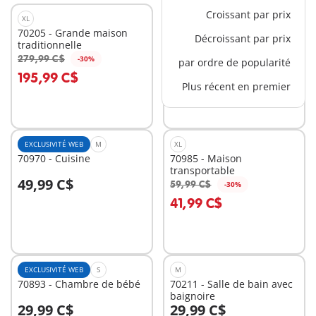
Croissant par prix
XL
EXCLUSIVITÉ WEB
XL
70205 - Grande maison
71711 - Etage
Décroissant par prix
traditionnelle
supplémentaire pour
99,99 C$
Maison Belle Epoque
279,99 C$
-30%
par ordre de popularité
Au panier
Au panier
195,99 C$
Plus récent en premier
EXCLUSIVITÉ WEB
M
XL
70970 - Cuisine
70985 - Maison
transportable
49,99 C$
59,99 C$
-30%
Au panier
Au panier
41,99 C$
EXCLUSIVITÉ WEB
S
M
70893 - Chambre de bébé
70211 - Salle de bain avec
baignoire
29,99 C$
29,99 C$