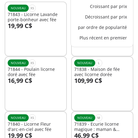
Croissant par prix
NOUVEAU
XS
NOUVEAU
XS
71843 - Licorne Lavande
71841 - Licorne Ciel rose
Décroissant par prix
porte-bonheur avec fée
avec fée
19,99 C$
19,99 C$
par ordre de popularité
Au panier
Au panier
Plus récent en premier
NOUVEAU
XS
NOUVEAU
L
71844 - Poulain licorne
71838 - Maison de fée
doré avec fée
avec licorne dorée
16,99 C$
109,99 C$
Au panier
Non
disponible
NOUVEAU
XS
NOUVEAU
M
71840 - Licorne Fleur
71839 - Ecurie licorne
d'arc-en-ciel avec fée
magique : maman &
19,99 C$
46,99 C$
poulain