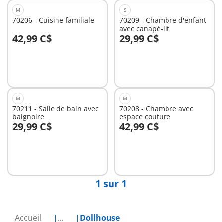
M
S
70206 - Cuisine familiale
70209 - Chambre d'enfant
avec canapé-lit
42,99 C$
29,99 C$
Au panier
Au panier
M
M
70211 - Salle de bain avec
70208 - Chambre avec
baignoire
espace couture
29,99 C$
42,99 C$
Au panier
Au panier
1 sur 1
Accueil
...
Dollhouse