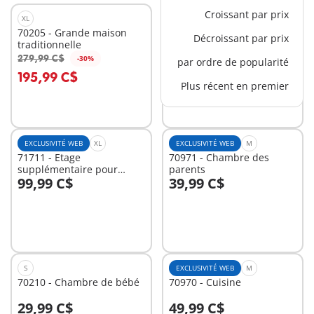
Croissant par prix
XL
XL
70205 - Grande maison
70985 - Maison
Décroissant par prix
traditionnelle
transportable
279,99 C$
59,99 C$
-30%
-30%
par ordre de popularité
Au panier
Au panier
195,99 C$
41,99 C$
Plus récent en premier
EXCLUSIVITÉ WEB
XL
EXCLUSIVITÉ WEB
M
71711 - Etage
70971 - Chambre des
supplémentaire pour
parents
99,99 C$
39,99 C$
Maison Belle Epoque
Au panier
Au panier
S
EXCLUSIVITÉ WEB
M
70210 - Chambre de bébé
70970 - Cuisine
29,99 C$
49,99 C$