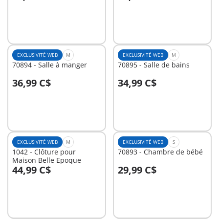
Au panier
Au panier
EXCLUSIVITÉ WEB
M
EXCLUSIVITÉ WEB
M
70894 - Salle à manger
70895 - Salle de bains
36,99 C$
34,99 C$
Au panier
Au panier
EXCLUSIVITÉ WEB
M
EXCLUSIVITÉ WEB
S
1042 - Clôture pour
70893 - Chambre de bébé
Maison Belle Epoque
44,99 C$
29,99 C$
Au panier
Au panier