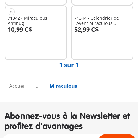
XS
71342 - Miraculous :
71344 - Calendrier de
Antibug
l'Avent Miraculous
10,99 C$
52,99 C$
Ladybug: Pique-nique à
Au panier
Au panier
Paris
1 sur 1
Accueil
...
Miraculous
Abonnez-vous à la Newsletter et
profitez d'avantages