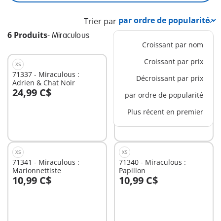
Trier par
6 Produits
-
Miraculous
Croissant par nom
Croissant par prix
XS
XS
71337 - Miraculous :
71338 - Miraculous :
Décroissant par prix
Adrien & Chat Noir
Carapace
24,99 C$
10,99 C$
par ordre de popularité
Au panier
Au panier
Plus récent en premier
XS
XS
71341 - Miraculous :
71340 - Miraculous :
Marionnettiste
Papillon
10,99 C$
10,99 C$
Au panier
Au panier