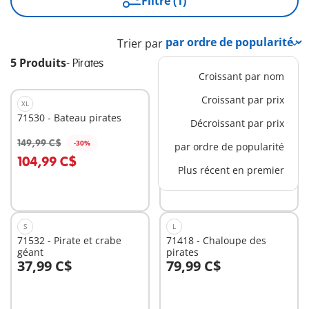
Filtre (1)
Trier par
5 Produits
-
Pirates
Croissant par nom
Croissant par prix
XL
S
71530 - Bateau pirates
71533 - My Figures :
Décroissant par prix
Pirates
27,99 C$
149,99 C$
-30%
par ordre de popularité
Au panier
Au panier
104,99 C$
Plus récent en premier
S
L
71532 - Pirate et crabe
71418 - Chaloupe des
géant
pirates
37,99 C$
79,99 C$
Au panier
Au panier