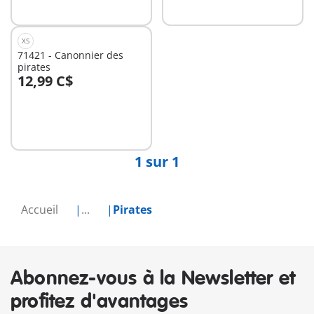
XS
71421 - Canonnier des
pirates
12,99 C$
Au panier
1 sur 1
Accueil
...
Pirates
Abonnez-vous à la Newsletter et
profitez d'avantages