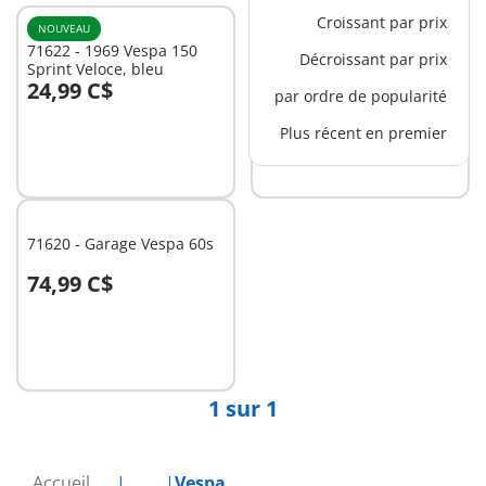
Croissant par prix
NOUVEAU
NOUVEAU
71622 - 1969 Vespa 150
71621 - 1969 Vespa 150
Décroissant par prix
Sprint Veloce, bleu
Sprint Veloce, vert clair
24,99 C$
24,99 C$
par ordre de popularité
Au panier
Au panier
Plus récent en premier
71620 - Garage Vespa 60s
74,99 C$
Au panier
1 sur 1
Accueil
...
Vespa