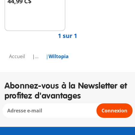
44,99 C$
Au panier
1 sur 1
Accueil
...
Wiltopia
Abonnez-vous à la Newsletter et
profitez d'avantages
Connexion