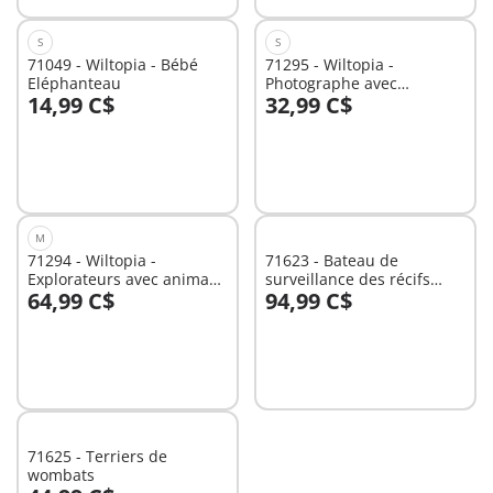
S
S
71049 - Wiltopia - Bébé
71295 - Wiltopia -
Eléphanteau
Photographe avec
14,99 C$
32,99 C$
déguisement et zèbres
Au panier
Au panier
M
71294 - Wiltopia -
71623 - Bateau de
Explorateurs avec animaux
surveillance des récifs
64,99 C$
94,99 C$
de la savane
coralliens
Au panier
Au panier
71625 - Terriers de
wombats