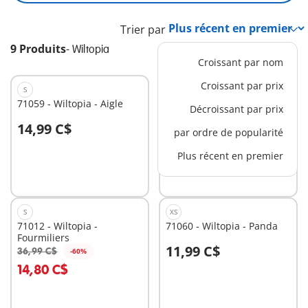
Trier par
9 Produits
-
Wiltopia
Croissant par nom
Croissant par prix
S
XS
71059 - Wiltopia - Aigle
71058 - Wiltopia - Tortue
Décroissant par prix
géante
14,99 C$
11,99 C$
par ordre de popularité
Au panier
Au panier
Plus récent en premier
S
XS
71012 - Wiltopia -
71060 - Wiltopia - Panda
Fourmiliers
11,99 C$
36,99 C$
-60%
Au panier
Au panier
14,80 C$