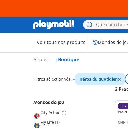
Voir tous nos produits
Mondes de je
Accueil
Boutique
Filtres sélectionnés :
Héros du quotidien
2 Pro
Mondes de jeu
BUND
PM202
City Action
(1)
My Life
(1)
CHF 1
A