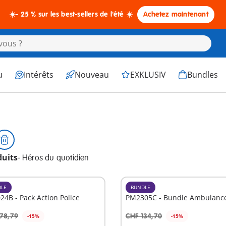
☀️- 25 % sur les best-sellers de l'été ☀️
Achetez maintenant
u
Intérêts
Nouveau
EXKLUSIV
Bundles
duits
-
Héros du quotidien
LE
BUNDLE
4B - Pack Action Police
PM2305C - Bundle Ambulanc
78,79
CHF 134,70
-15%
-15%
u panier
Au panier