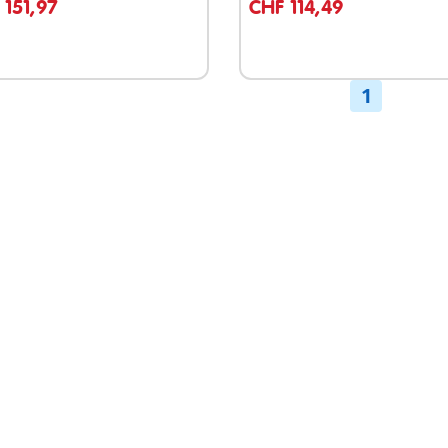
 151,97
CHF 114,49
1