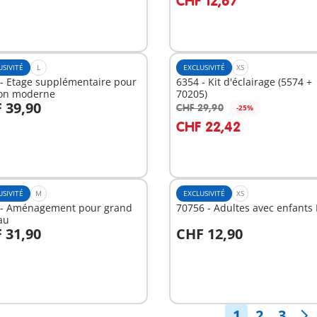
CHF 12,67
USIVITÉ
L
EXCLUSIVITÉ
XS
- Etage supplémentaire pour
6354 - Kit d'éclairage (5574 +
on moderne
70205)
 39,90
CHF 29,90
-25%
u panier
Au panier
CHF 22,42
USIVITÉ
M
EXCLUSIVITÉ
XS
 - Aménagement pour grand
70756 - Adultes avec enfants 
au
 31,90
CHF 12,90
u panier
Au panier
1
2
3