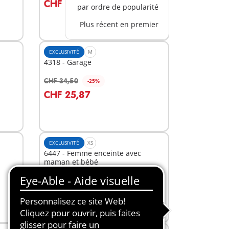
CHF 33,67
par ordre de popularité
Plus récent en premier
EXCLUSIVITÉ
M
4318 - Garage
CHF 34,50
-25%
Au panier
CHF 25,87
EXCLUSIVITÉ
XS
6447 - Femme enceinte avec
maman et bébé
CHF 11,90
Au panier