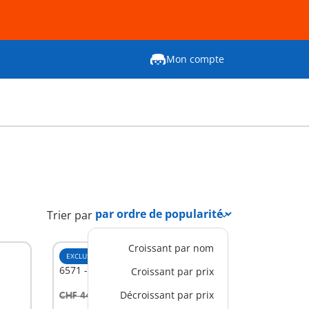
Mon compte
Trier par
Croissant par nom
EXCLUSIVITÉ
XL
6571 - Box de lavage pour voiture
Croissant par prix
Décroissant par prix
CHF 44,90
-25%
Au panier