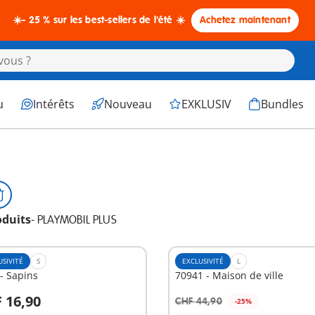
☀️- 25 % sur les best-sellers de l'été ☀️
Achetez maintenant
u
Intérêts
Nouveau
EXKLUSIV
Bundles
oduits
-
PLAYMOBIL PLUS
USIVITÉ
S
EXCLUSIVITÉ
L
- Sapins
70941 - Maison de ville
 16,90
CHF 44,90
-25%
u panier
Au panier