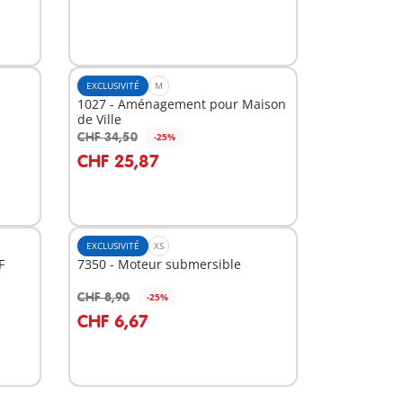
EXCLUSIVITÉ
M
1027 - Aménagement pour Maison
de Ville
CHF 34,50
-25%
Au panier
CHF 25,87
EXCLUSIVITÉ
XS
F
7350 - Moteur submersible
CHF 8,90
-25%
Au panier
CHF 6,67