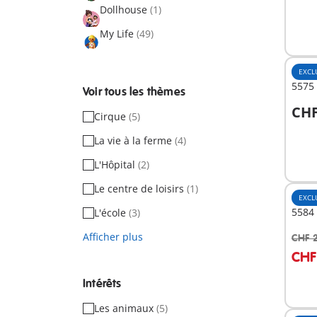
Dollhouse
(1)
My Life
(49)
EXCL
5575 
Voir tous les thèmes
CHF
Cirque
(5)
A
La vie à la ferme
(4)
L'Hôpital
(2)
Le centre de loisirs
(1)
EXCL
5584
L'école
(3)
Afficher plus
CHF 
A
CHF
Intérêts
Les animaux
(5)