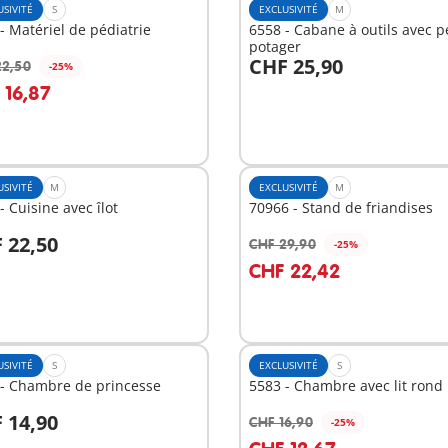
USIVITÉ
S
EXCLUSIVITÉ
M
- Matériel de pédiatrie
6558 - Cabane à outils avec pe
potager
CHF 25,90
22,50
-25%
u panier
Au panier
 16,87
USIVITÉ
M
EXCLUSIVITÉ
M
- Cuisine avec îlot
70966 - Stand de friandises
 22,50
CHF 29,90
-25%
u panier
Au panier
CHF 22,42
USIVITÉ
S
EXCLUSIVITÉ
S
 - Chambre de princesse
5583 - Chambre avec lit rond
 14,90
CHF 16,90
-25%
u panier
Au panier