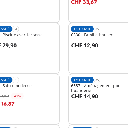
CHF 33,67
USIVITÉ
M
EXCLUSIVITÉ
XS
- Piscine avec terrasse
6530 - Famille Hauser
 29,90
CHF 12,90
u panier
Au panier
USIVITÉ
S
EXCLUSIVITÉ
XS
 - Salon moderne
6557 - Aménagement pour
buanderie
CHF 14,90
22,50
-25%
u panier
Au panier
 16,87