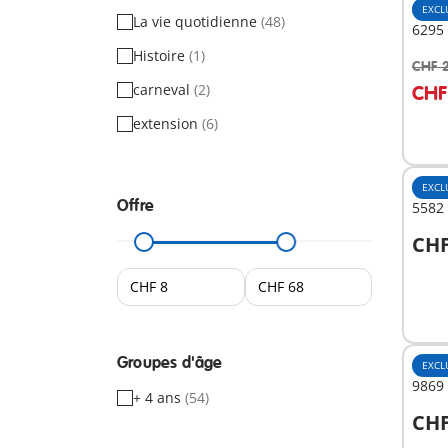
EXCL
La vie quotidienne
(48)
6295 
Histoire
(1)
CHF 
A
carneval
(2)
CHF
extension
(6)
EXCL
Offre
5582 
CHF
A
Groupes d'âge
EXCL
9869
+ 4 ans
(54)
CHF
A