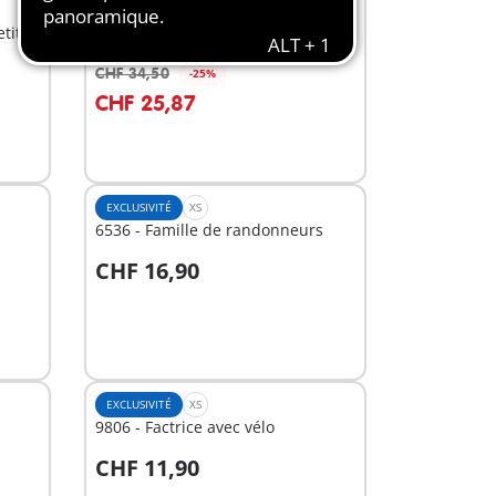
EXCLUSIVITÉ
M
tit
70965 - Orchestre musical
CHF 34,50
-25%
Au panier
CHF 25,87
EXCLUSIVITÉ
XS
6536 - Famille de randonneurs
CHF 16,90
Au panier
EXCLUSIVITÉ
XS
9806 - Factrice avec vélo
CHF 11,90
Au panier