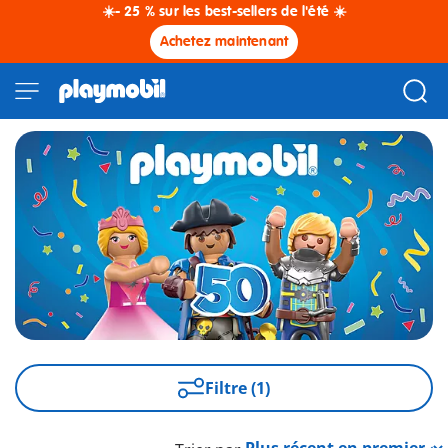
☀️- 25 % sur les best-sellers de l'été ☀️
Achetez maintenant
Filtre (1)