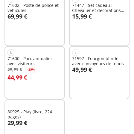
71602 - Poste de police et
71447 - Set cadeau :
véhicules
Chevalier et décorations
69,99 €
15,99 €
de fête
Non
Non
disponible
disponible
L
L
71600 - Parc animalier
71597 - Fourgon blindé
avec visiteurs
avec convoyeurs de fonds
49,99 €
59,99 €
-25%
44,99 €
Non
Non
disponible
disponible
80925 - Play (livre, 224
pages)
29,99 €
Au panier