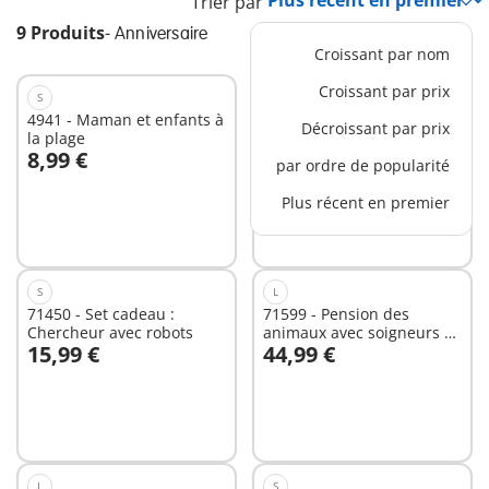
Trier par
9 Produits
-
Anniversaire
Croissant par nom
Croissant par prix
S
S
4941 - Maman et enfants à
4944 - Soigneur avec bébé
Décroissant par prix
la plage
alpaga
8,99 €
8,99 €
par ordre de popularité
Au panier
Au panier
Plus récent en premier
S
L
71450 - Set cadeau :
71599 - Pension des
Chercheur avec robots
animaux avec soigneurs et
15,99 €
44,99 €
enfant
Non
Non
disponible
disponible
L
S