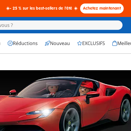
☀️- 25 % sur les best-sellers de l'été ☀️
Achetez maintenant
u
Réductions
Nouveau
EXCLUSIFS
Meille