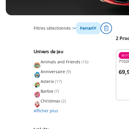
Filtres sélectionnés :
Ferrari
2 Pro
Univers de jeu
BEST
71020
Animals and Friends
(16)
69,
Anniversaire
(9)
A
Asterix
(17)
Barbie
(7)
Christmas
(2)
Afficher plus