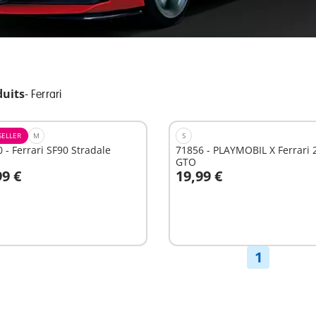
duits
-
Ferrari
SELLER
M
S
 - Ferrari SF90 Stradale
71856 - PLAYMOBIL X Ferrari 
GTO
99 €
19,99 €
u panier
Non
disponible
1