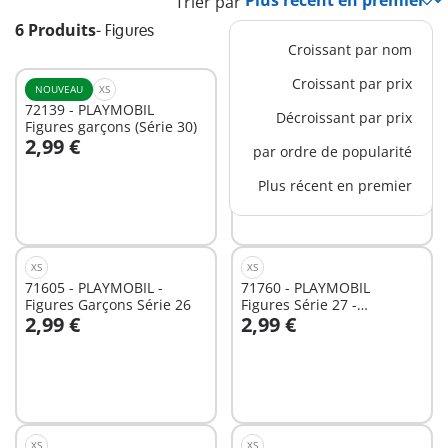
Trier par
6 Produits
-
Figures
Croissant par nom
Croissant par prix
NOUVEAU
XS
NOUVEAU
XS
72139 - PLAYMOBIL
72140 - PLAYMOBIL
Décroissant par prix
Figures garçons (Série 30)
Figures filles (Série 30)
2,99 €
2,99 €
par ordre de popularité
Au panier
Au panier
Plus récent en premier
XS
XS
71605 - PLAYMOBIL -
71760 - PLAYMOBIL
Figures Garçons Série 26
Figures Série 27 -
2,99 €
2,99 €
Personnages Garçons
Au panier
Non
disponible
XS
XS