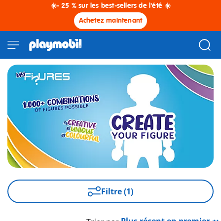
☀️- 25 % sur les best-sellers de l'été ☀️
Achetez maintenant
Filtre (1)