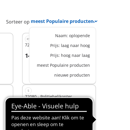
Sorteer op
Naam: oplopende
XS
72078 - Politieduiker met schat
Prijs: laag naar hoog
14,99 €
Prijs: hoog naar laag
In winkelwagen
meest Populaire producten
nieuwe producten
S
72080 - Politiehelikopter
19,99 €
Niet
beschikbaar