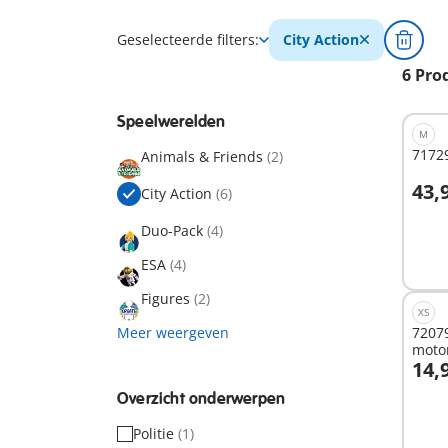
Geselecteerde filters:
City Action
6 Pro
Speelwerelden
M
71729
Animals & Friends
(2)
43,
City Action
(6)
I
Duo-Pack
(4)
ESA
(4)
Figures
(2)
XS
Meer weergeven
72079
motor
14,
I
Overzicht onderwerpen
Politie
(1)