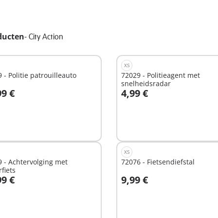
ducten
-
City Action
XS
 - Politie patrouilleauto
72029 - Politieagent met
snelheidsradar
99 €
4,99 €
n winkelwagen
In winkelwagen
XS
 - Achtervolging met
72076 - Fietsendiefstal
fiets
99 €
9,99 €
n winkelwagen
In winkelwagen