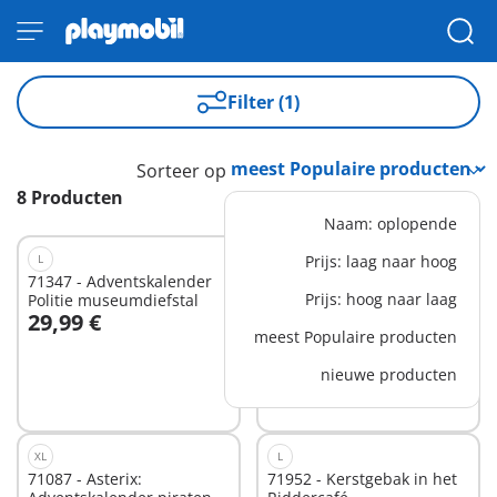
Filter (1)
Sorteer op
8 Producten
Naam: oplopende
L
L
Prijs: laag naar hoog
71347 - Adventskalender
71348 - Adventskalender
Prijs: hoog naar laag
Politie museumdiefstal
Kerstmis onder de
29,99 €
29,99 €
Regenboog
In winkelwagen
meest Populaire producten
nieuwe producten
Niet
beschikbaar
XL
L
71087 - Asterix:
71952 - Kerstgebak in het