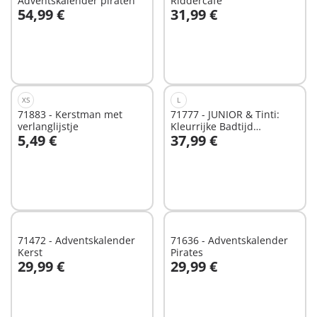
Adventskalender piraten
Riddercafé
54,99 €
31,99 €
In winkelwagen
Niet
beschikbaar
XS
L
71883 - Kerstman met
71777 - JUNIOR & Tinti:
verlanglijstje
Kleurrijke Badtijd
5,49 €
37,99 €
adventskalender
In winkelwagen
In winkelwagen
71472 - Adventskalender
71636 - Adventskalender
Kerst
Pirates
29,99 €
29,99 €
In winkelwagen
In winkelwagen