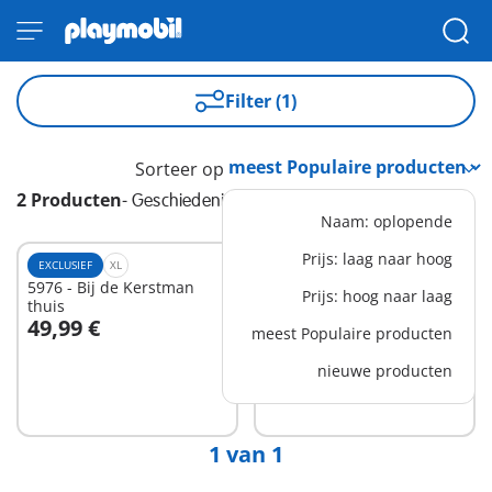
Filter (1)
Sorteer op
2 Producten
-
Geschiedenis
Naam: oplopende
Prijs: laag naar hoog
EXCLUSIEF
XL
XS
5976 - Bij de Kerstman
71805 - Archeologische
Prijs: hoog naar laag
thuis
opgravingen
49,99 €
15,99 €
meest Populaire producten
In winkelwagen
nieuwe producten
Niet
beschikbaar
1 van 1