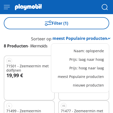
Filter (1)
Sorteer op
8 Producten
-
Mermaids
Naam: oplopende
Prijs: laag naar hoog
XS
XS
71501 - Zeemeermin met
71504 -
Prijs: hoog naar laag
dolfijnen
Zeemeerminkinderen met
19,99 €
10,99 €
kwallen
meest Populaire producten
In winkelwagen
In winkelwagen
nieuwe producten
L
XS
71499 - Zeemeermin
71477 - Zeemeermin met