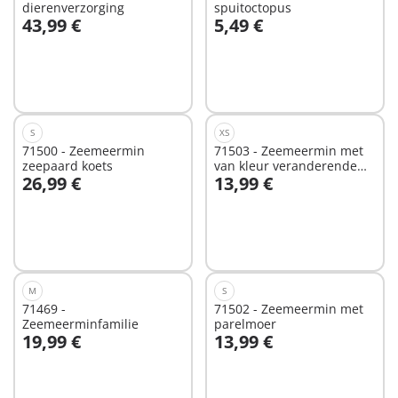
dierenverzorging
spuitoctopus
43,99 €
5,49 €
In winkelwagen
In winkelwagen
S
XS
71500 - Zeemeermin
71503 - Zeemeermin met
zeepaard koets
van kleur veranderende
26,99 €
13,99 €
octopus
In winkelwagen
In winkelwagen
M
S
71469 -
71502 - Zeemeermin met
Zeemeerminfamilie
parelmoer
19,99 €
13,99 €
In winkelwagen
Niet