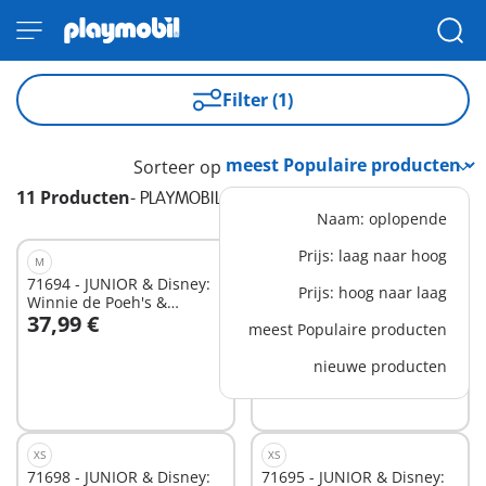
Filter (1)
Sorteer op
11 Producten
-
PLAYMOBIL JUNIOR & Disney
Naam: oplopende
Prijs: laag naar hoog
M
XS
71694 - JUNIOR & Disney:
71705 - JUNIOR & Disney:
Prijs: hoog naar laag
Winnie de Poeh's &
Winnie de Poeh's &
37,99 €
16,99 €
Teigetje's Bijentuin
Knorretje's Wateravontuur
meest Populaire producten
In winkelwagen
In winkelwagen
nieuwe producten
XS
XS
71698 - JUNIOR & Disney:
71695 - JUNIOR & Disney: