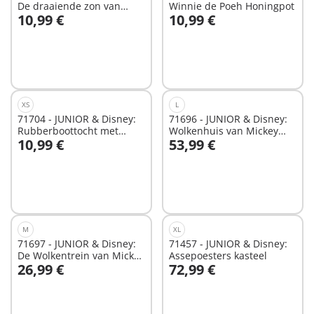
De draaiende zon van
Winnie de Poeh Honingpot
10,99 €
10,99 €
Mickey Mouse met
In winkelwagen
In winkelwagen
rammelfun
XS
L
71704 - JUNIOR & Disney:
71696 - JUNIOR & Disney:
Rubberboottocht met
Wolkenhuis van Mickey
10,99 €
53,99 €
Teigetje
Mouse en Minnie Mouse
In winkelwagen
In winkelwagen
M
XL
71697 - JUNIOR & Disney:
71457 - JUNIOR & Disney:
De Wolkentrein van Mickey
Assepoesters kasteel
26,99 €
72,99 €
Mouse & Minnie Mouse
In winkelwagen
In winkelwagen