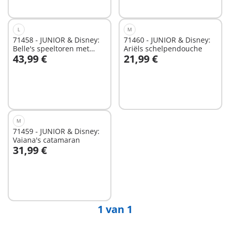
L
M
71458 - JUNIOR & Disney:
71460 - JUNIOR & Disney:
Belle's speeltoren met
Ariëls schelpendouche
43,99 €
21,99 €
melodie
In winkelwagen
In winkelwagen
M
71459 - JUNIOR & Disney:
Vaiana's catamaran
31,99 €
In winkelwagen
1 van 1