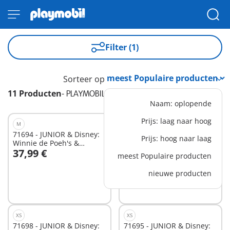
Filter (1)
Sorteer op
11 Producten
-
PLAYMOBIL JUNIOR & Disney
Naam: oplopende
Prijs: laag naar hoog
M
XS
71694 - JUNIOR & Disney:
71705 - JUNIOR & Disney:
Prijs: hoog naar laag
Winnie de Poeh's &
Winnie de Poeh's &
37,99 €
16,99 €
Teigetje's Bijentuin
Knorretje's Wateravontuur
meest Populaire producten
In winkelwagen
In winkelwagen
nieuwe producten
XS
XS
71698 - JUNIOR & Disney:
71695 - JUNIOR & Disney: