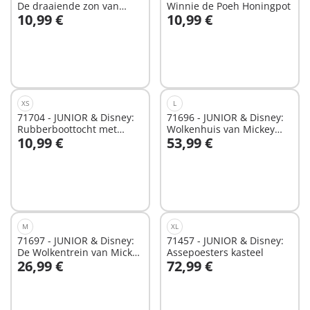
De draaiende zon van
Winnie de Poeh Honingpot
10,99 €
10,99 €
Mickey Mouse met
In winkelwagen
In winkelwagen
rammelfun
XS
L
71704 - JUNIOR & Disney:
71696 - JUNIOR & Disney:
Rubberboottocht met
Wolkenhuis van Mickey
10,99 €
53,99 €
Teigetje
Mouse en Minnie Mouse
In winkelwagen
In winkelwagen
M
XL
71697 - JUNIOR & Disney:
71457 - JUNIOR & Disney:
De Wolkentrein van Mickey
Assepoesters kasteel
26,99 €
72,99 €
Mouse & Minnie Mouse
In winkelwagen
In winkelwagen