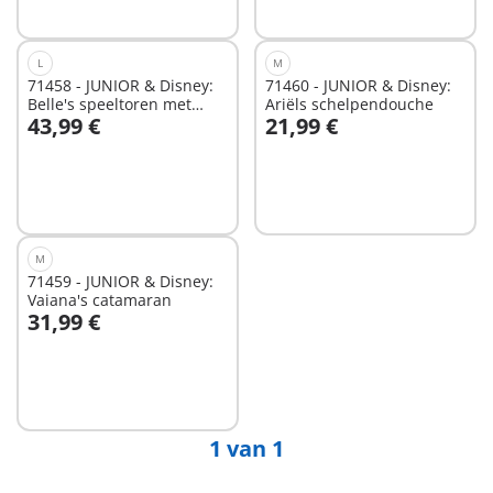
L
M
71458 - JUNIOR & Disney:
71460 - JUNIOR & Disney:
Belle's speeltoren met
Ariëls schelpendouche
43,99 €
21,99 €
melodie
In winkelwagen
In winkelwagen
M
71459 - JUNIOR & Disney:
Vaiana's catamaran
31,99 €
In winkelwagen
1 van 1