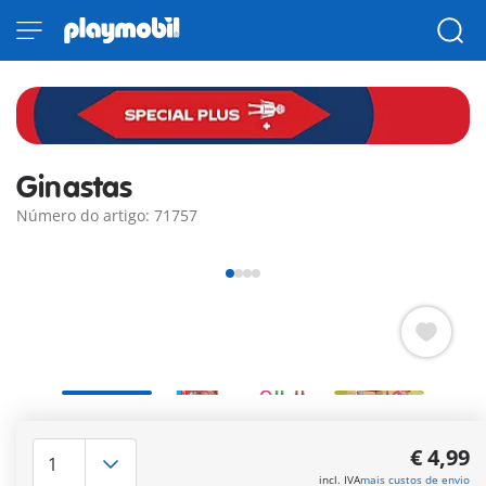
Ginastas
Número do artigo: 71757
PLAYMOBIL Special Plus Ginastas com duas figuras e
equipamento Desportivo como bolas e anéis.
€ 4,99
Mais informações
incl. IVA
mais custos de envio