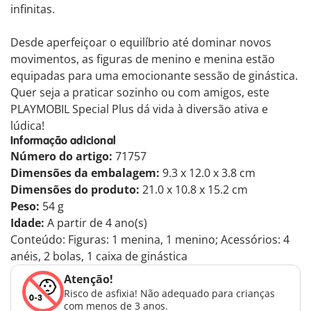
infinitas.
Desde aperfeiçoar o equilíbrio até dominar novos
movimentos, as figuras de menino e menina estão
equipadas para uma emocionante sessão de ginástica.
Quer seja a praticar sozinho ou com amigos, este
PLAYMOBIL Special Plus dá vida à diversão ativa e
lúdica!
Informação adicional
Número do artigo:
71757
Dimensões da embalagem:
9.3 x 12.0 x 3.8 cm
Dimensões do produto:
21.0 x 10.8 x 15.2 cm
Peso:
54 g
Idade:
A partir de 4 ano(s)
Conteúdo: Figuras: 1 menina, 1 menino; Acessórios: 4
anéis, 2 bolas, 1 caixa de ginástica
Atenção!
Risco de asfixia! Não adequado para crianças
com menos de 3 anos.