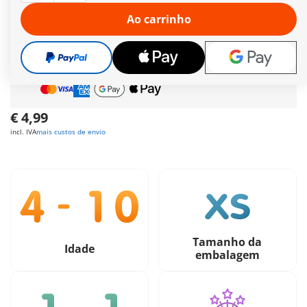
Envio grátis
a partir de
60 €
| a partir de
150 €
Ao carrinho
(Açores ou Madeira)
Oferta grátis
a partir de
30 €
Pagamento seguro
e flexível
€ 4,99
incl. IVA
mais custos de envio
Tamanho da
Idade
embalagem