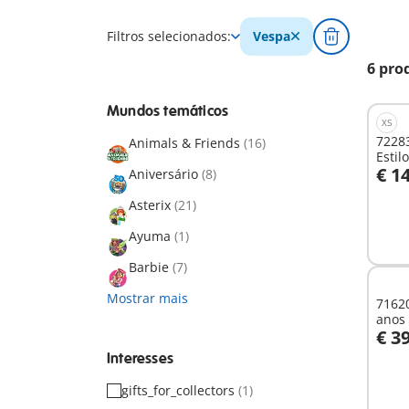
Filtros selecionados:
Vespa
6 pro
Mundos temáticos
XS
72283
Animals & Friends
(16)
Estil
€ 1
Aniversário
(8)
A
Asterix
(21)
Ayuma
(1)
Barbie
(7)
Mostrar mais
71620
anos
€ 3
A
Interesses
gifts_for_collectors
(1)