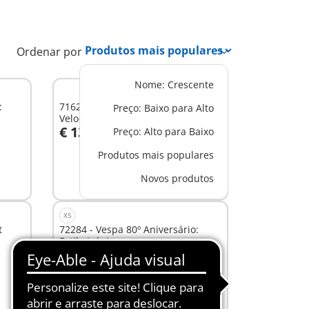
Ordenar por
Nome: Crescente
:
71622 - 1969 Vespa 150 Sprint
Preço: Baixo para Alto
Veloce, azul
€ 13,99
Preço: Alto para Baixo
Ao carrinho
Produtos mais populares
Novos produtos
XS
t
72284 - Vespa 80º Aniversário:
Estilo Icónico
€ 14,99
Não
disponível