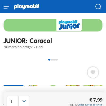
JUNIOR: Caracol
Número do artigo: 71699
Pronto para uma aventura alegre? Este colorido caracol
brincalhão irá cativar meninos e meninas e incentivá-los a
€ 7,99
jogar. O som do chocalho integrado desperta a curiosidade
incl. IVA
mais custos de envio