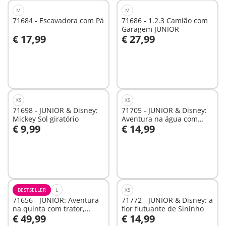
M
M
71684 - Escavadora com Pá
71686 - 1.2.3 Camião com
Garagem JUNIOR
€ 17,99
€ 27,99
Ao carrinho
Ao carrinho
XS
XS
71698 - JUNIOR & Disney:
71705 - JUNIOR & Disney:
Mickey Sol giratório
Aventura na água com
€ 9,99
€ 14,99
Winnie & Piglet
Ao carrinho
Ao carrinho
BESTSELLER
L
XS
71656 - JUNIOR: Aventura
71772 - JUNIOR & Disney: a
na quinta com trator,
flor flutuante de Sininho
€ 49,99
€ 14,99
reboque e amigos animais
Ao carrinho
Ao carrinho