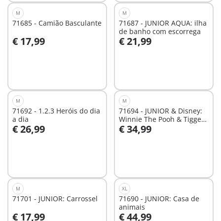
M
M
71685 - Camião Basculante
71687 - JUNIOR AQUA: ilha
de banho com escorrega
€ 17,99
€ 21,99
Ao carrinho
Ao carrinho
M
M
71692 - 1.2.3 Heróis do dia
71694 - JUNIOR & Disney:
a dia
Winnie The Pooh & Tigger
€ 26,99
€ 34,99
Jardim das Abelhas
Ao carrinho
Ao carrinho
M
XL
71701 - JUNIOR: Carrossel
71690 - JUNIOR: Casa de
animais
€ 17,99
€ 44,99