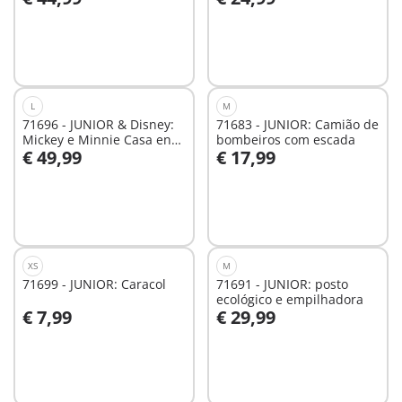
Ao carrinho
Ao carrinho
L
M
71696 - JUNIOR & Disney:
71683 - JUNIOR: Camião de
Mickey e Minnie Casa en
bombeiros com escada
€ 49,99
€ 17,99
las Nubes
Ao carrinho
Ao carrinho
XS
M
71699 - JUNIOR: Caracol
71691 - JUNIOR: posto
ecológico e empilhadora
€ 7,99
€ 29,99
Ao carrinho
Ao carrinho