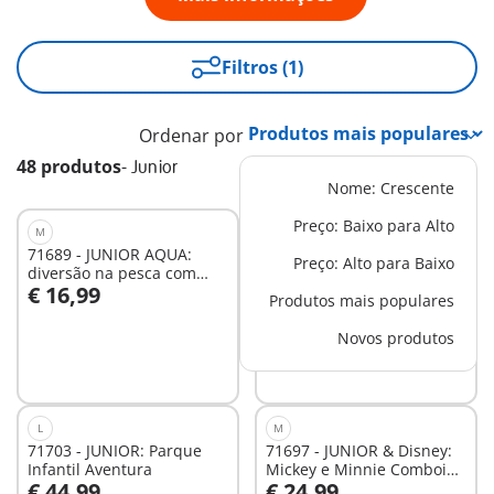
Filtros (1)
Ordenar por
48 produtos
-
Junior
Nome: Crescente
Preço: Baixo para Alto
M
XS
71689 - JUNIOR AQUA:
71695 - JUNIOR & Disney:
Preço: Alto para Baixo
diversão na pesca com
Winnie The Pooh Pote de
€ 16,99
€ 9,99
animais marinhos
Mel
Produtos mais populares
Ao carrinho
Ao carrinho
Novos produtos
L
M
71703 - JUNIOR: Parque
71697 - JUNIOR & Disney:
Infantil Aventura
Mickey e Minnie Comboio
€ 44,99
€ 24,99
Nuvem