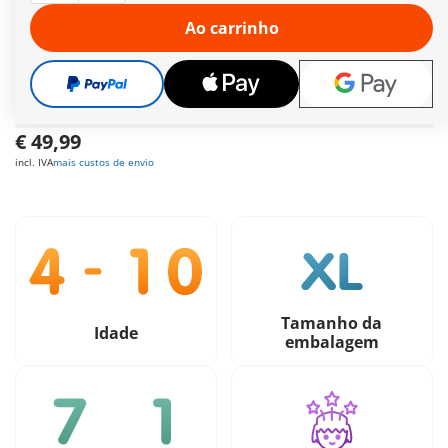
(Açores ou Madeira)
Ao carrinho
Oferta grátis
a partir de
30 €
Pagamento seguro
e flexível
€ 49,99
incl. IVA
mais custos de envio
Tamanho da
Idade
embalagem