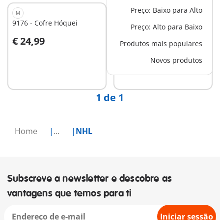
Preço: Baixo para Alto
M
XL
9176 - Cofre Hóquei
9293 - NHL Campo de
Preço: Alto para Baixo
Hockey Maletín
€ 24,99
€ 49,99
Produtos mais populares
Ao carrinho
Ao carrinho
Novos produtos
1 de 1
Home
...
NHL
Subscreve a newsletter e descobre as
vantagens que temos para ti
Iniciar sessão