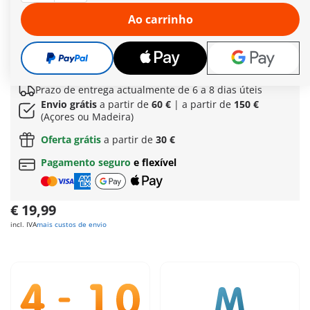
alga pode ser personalizada com os adoráveis encaixes
decorativos – e até pode ser combinada com o enfeite de
Ao carrinho
cabelo da sereia. A orca pode nadar na água tanto deitada
como ereta, tornando-se numa companheira fiel em qualquer
viagem subaquática.
Mais informações
Prazo de entrega actualmente de 6 a 8 dias úteis
Envio grátis
a partir de
60 €
| a partir de
150 €
(Açores ou Madeira)
Oferta grátis
a partir de
30 €
Pagamento seguro
e flexível
€ 19,99
incl. IVA
mais custos de envio