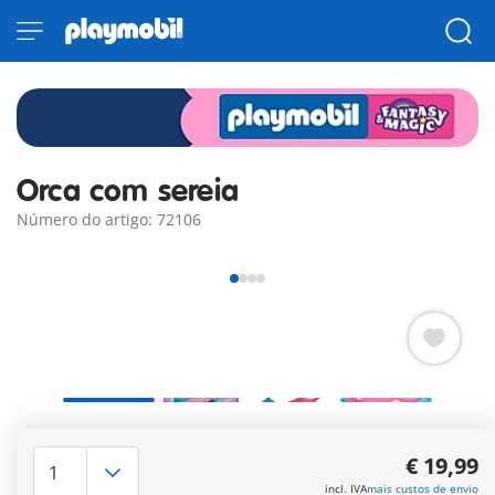
Orca com sereia
Número do artigo: 72106
A magnífica orca desliza pela água cintilante com a sereia ao
seu lado. A alga não serve apenas para a sereia se segurar,
€ 19,99
também pode ser usada por crianças como uma pulseira. A
incl. IVA
mais custos de envio