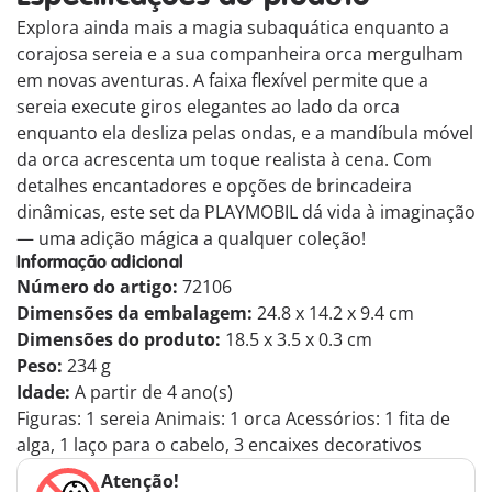
Explora ainda mais a magia subaquática enquanto a
corajosa sereia e a sua companheira orca mergulham
em novas aventuras. A faixa flexível permite que a
sereia execute giros elegantes ao lado da orca
enquanto ela desliza pelas ondas, e a mandíbula móvel
da orca acrescenta um toque realista à cena. Com
detalhes encantadores e opções de brincadeira
dinâmicas, este set da PLAYMOBIL dá vida à imaginação
— uma adição mágica a qualquer coleção!
Informação adicional
Número do artigo:
72106
Dimensões da embalagem:
24.8 x 14.2 x 9.4 cm
Dimensões do produto:
18.5 x 3.5 x 0.3 cm
Peso:
234 g
Idade:
A partir de 4 ano(s)
Figuras: 1 sereia Animais: 1 orca Acessórios: 1 fita de
alga, 1 laço para o cabelo, 3 encaixes decorativos
Atenção!