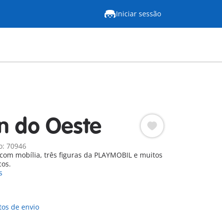
Iniciar sessão
n do Oeste
o: 70946
com mobília, três figuras da PLAYMOBIL e muitos
cos.
s
tos de envio