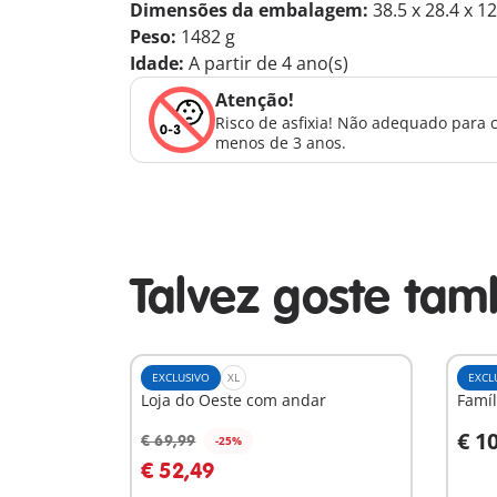
Dimensões da embalagem:
38.5 x 28.4 x 1
Peso:
1482 g
Idade:
A partir de 4 ano(s)
Atenção!
Risco de asfixia! Não adequado para 
menos de 3 anos.
Talvez goste ta
EXCLUSIVO
XL
EXCL
Loja do Oeste com andar
Famíl
€ 1
€ 69,99
-25%
Ao carrinho
A
€ 52,49