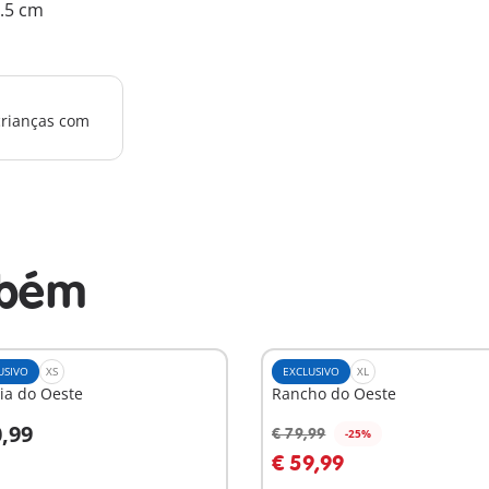
2.5 cm
crianças com
mbém
USIVO
XS
EXCLUSIVO
XL
ia do Oeste
Rancho do Oeste
0,99
€ 79,99
-25%
o carrinho
Ao carrinho
€ 59,99