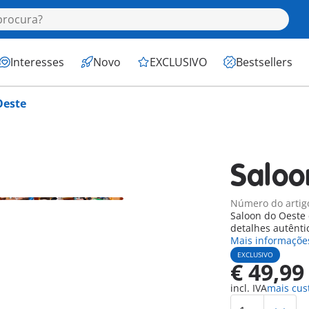
Interesses
Novo
EXCLUSIVO
Bestsellers
Oeste
Saloo
Número do artig
Saloon do Oeste 
detalhes autênti
Mais informaçõe
EXCLUSIVO
€ 49,99
incl. IVA
mais cus