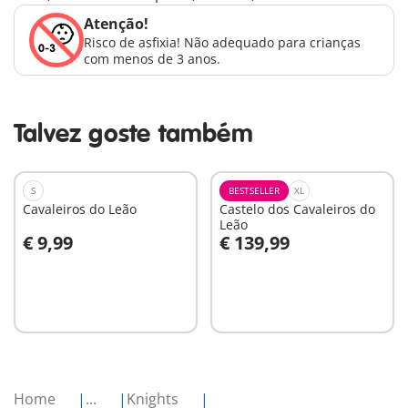
Atenção!
Risco de asfixia! Não adequado para crianças
com menos de 3 anos.
Talvez goste também
S
BESTSELLER
XL
Cavaleiros do Leão
Castelo dos Cavaleiros do
Leão
€ 9,99
€ 139,99
Ao carrinho
Ao carrinho
Home
...
Knights