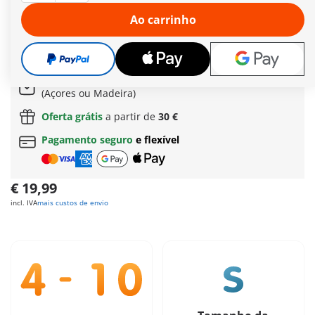
achado. O troll empunha poderosamente a sua arma e não se
deixa afugentar tão facilmente. Um bravo cavaleiro, um forte
Ao carrinho
oponente – quem será o dono do tesouro no final?
Mais informações
Prazo de entrega actualmente de 6 a 8 dias úteis
Envio grátis
a partir de
60 €
| a partir de
150 €
(Açores ou Madeira)
Oferta grátis
a partir de
30 €
Pagamento seguro
e flexível
€ 19,99
incl. IVA
mais custos de envio