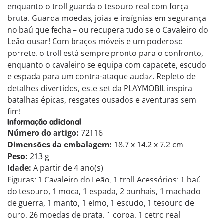
enquanto o troll guarda o tesouro real com força
bruta. Guarda moedas, joias e insígnias em segurança
no baú que fecha – ou recupera tudo se o Cavaleiro do
Leão ousar! Com braços móveis e um poderoso
porrete, o troll está sempre pronto para o confronto,
enquanto o cavaleiro se equipa com capacete, escudo
e espada para um contra-ataque audaz. Repleto de
detalhes divertidos, este set da PLAYMOBIL inspira
batalhas épicas, resgates ousados e aventuras sem
fim!
Informação adicional
Número do artigo:
72116
Dimensões da embalagem:
18.7 x 14.2 x 7.2 cm
Peso:
213 g
Idade:
A partir de 4 ano(s)
Figuras: 1 Cavaleiro do Leão, 1 troll Acessórios: 1 baú
do tesouro, 1 moca, 1 espada, 2 punhais, 1 machado
de guerra, 1 manto, 1 elmo, 1 escudo, 1 tesouro de
ouro, 26 moedas de prata, 1 coroa, 1 cetro real