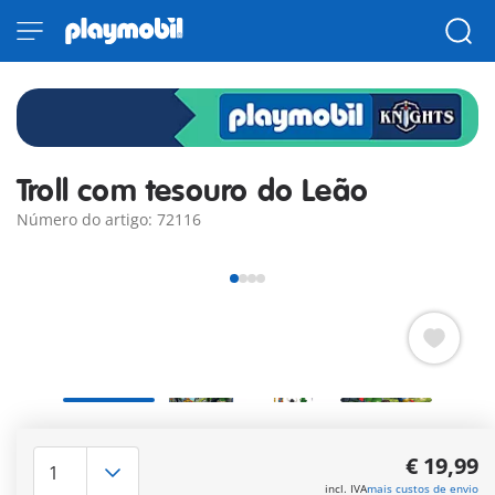
Troll com tesouro do Leão
Número do artigo: 72116
O jovem Cavaleiro do Leão quer recuperar o baú do tesouro –
mas um troll selvagem está no seu caminho! Com a sua
€ 19,99
enorme moca e um olhar sombrio, o monstro defende o seu
incl. IVA
mais custos de envio