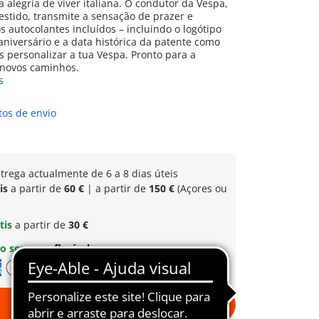
a alegria de viver italiana. O condutor da Vespa,
stido, transmite a sensação de prazer e
s autocolantes incluídos – incluindo o logótipo
 aniversário e a data histórica da patente como
s personalizar a tua Vespa. Pronto para a
 novos caminhos.
s
tos de envio
trega actualmente de 6 a 8 dias úteis
is
a partir de
60 €
| a partir de
150 €
(Açores ou
tis
a partir de
30 €
o seguro
e flexível
Ao carrinho