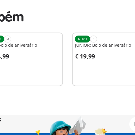
mbém
O
M
NOVO
S
oio de aniversário
JUNIOR: Bolo de aniversário
4,99
€ 19,99
o carrinho
Ao carrinho
s