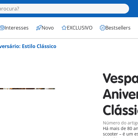
Interesses
Novo
EXCLUSIVO
Bestsellers
ersário: Estilo Clássico
Vespa
Aniver
Cláss
Número do artig
Há mais de 80 a
scooter – é um e