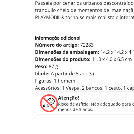
Passeia por cenários urbanos descontraído
tranquilo cheio de momentos de imaginação.
PLAYMOBIL® torna-se mais realista e intera
Informação adicional
Número do artigo:
72283
Dimensões da embalagem:
14.2 x 14.2 x 4
Dimensões do produto:
11.0 x 4.0 x 6.5 cm
Peso:
87 g
Idade:
A partir de 5 ano(s)
Figuras: 1 homem
Acessórios: 1 Vespa, 2 bancos, 1 cesto, 1 cap
Atenção!
Risco de asfixia! Não adequado para 
menos de 3 anos.