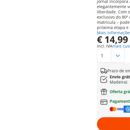
jornal incorpora 
elegantemente ve
liberdade. Com o
exclusivo do 80º
matrícula – pode
próxima etapa e
Mais informaçõe
€ 14,99
incl. IVA
mais cus
Prazo de en
Envio grát
Madeira)
Oferta grá
Pagament