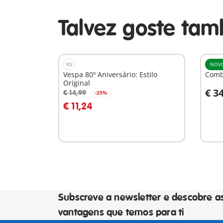
Talvez goste ta
XS
NOV
Vespa 80º Aniversário: Estilo
Comb
Original
€ 3
€ 14,99
-25%
Ao carrinho
A
€ 11,24
Subscreve a newsletter e descobre a
vantagens que temos para ti