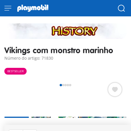
Vikings com monstro marinho
Número do artigo: 71830
BESTSELLER
Dois valentes guerreiros, armados com espada, machado e