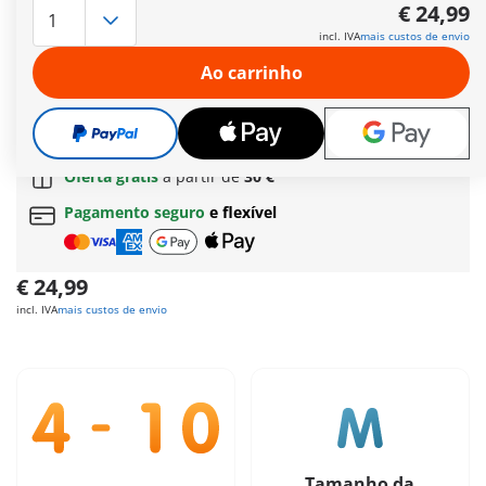
escudos, enfrentam qualquer perigo. Exploram o mar e
€ 24,99
encontram o lendário monstro marinho com mandíbula
incl. IVA
mais custos de envio
móvel. Usa a besta com flechas de fogo para manter o
monstro marinho na linha nas batalhas marítimas épicas!
Ao carrinho
Mais informações
Envio grátis
a partir de
60 €
| a partir de
150 €
(Açores ou Madeira)
Oferta grátis
a partir de
30 €
Pagamento seguro
e flexível
€ 24,99
incl. IVA
mais custos de envio
Tamanho da