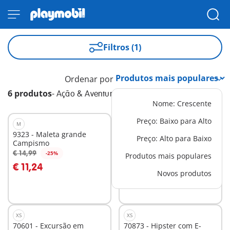
Filtros (1)
Ordenar por
6 produtos
-
Ação & Aventura
Nome: Crescente
Preço: Baixo para Alto
M
XS
9323 - Maleta grande
71480 - Menino com kart
Preço: Alto para Baixo
Campismo
€ 4,99
€ 14,99
-25%
Produtos mais populares
Ao carrinho
Ao carrinho
€ 11,24
Novos produtos
XS
XS
70601 - Excursão em
70873 - Hipster com E-