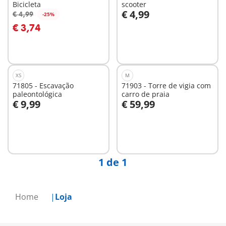
Bicicleta
scooter
€ 4,99
€ 4,99
-25%
Ao carrinho
€ 3,74
Não
disponível
XS
M
71805 - Escavação
71903 - Torre de vigia com
paleontológica
carro de praia
€ 9,99
€ 59,99
Ao carrinho
Ao carrinho
1 de 1
Home
Loja